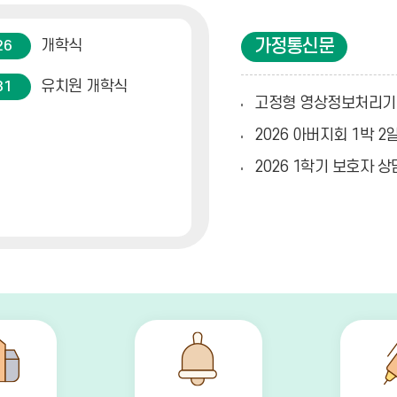
더
보
가정통신문
개학식
기
26
유치원 개학식
31
고정형 영상정보처리기기
2026 아버지회 1박 2
2026 1학기 보호자 