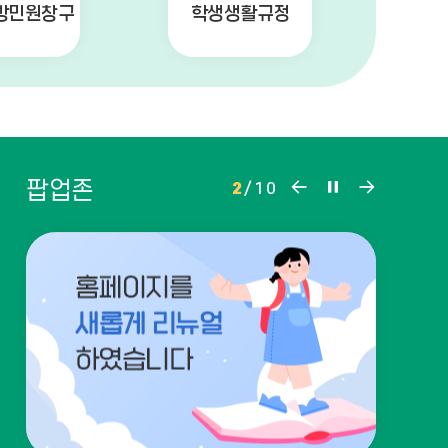
방민원창구
학생생활규정
팝
팝
팝
팝업존
2
/
10
업
업
업
존
존
존
이
정
다
전
지
음