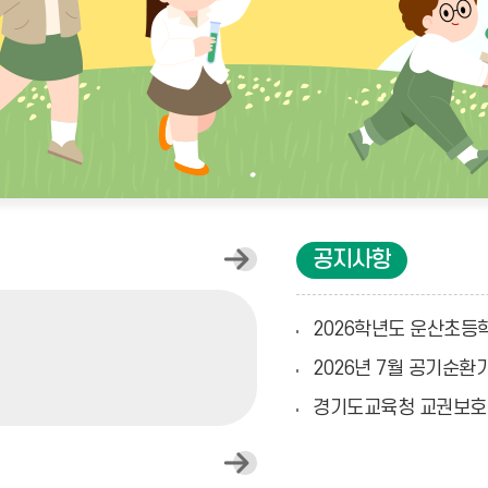
오
공지사항
늘
의
식
2026학년도 운산초등학
단
더
2026년 7월 공기순
보
기
경기도교육청 교권보호
일
정