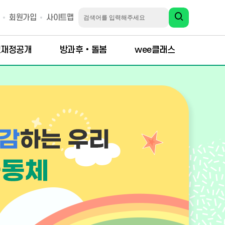
회원가입
사이트맵
교재정공개
방과후‧돌봄
wee클래스