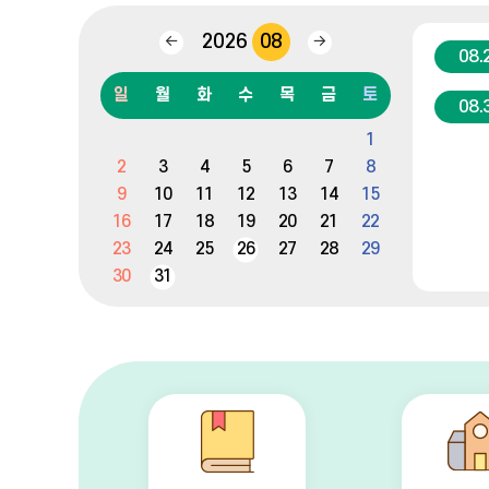
2026
08
이
다
08.
전
음
달
달
일
월
화
수
목
금
토
08.
캘
1
린
2
3
4
5
6
7
8
더
:
9
10
11
12
13
14
15
월,
16
17
18
19
20
21
22
화,
23
24
25
26
27
28
29
수,
목,
30
31
금,
토,
일