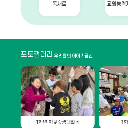
독서로
교원능력
포토갤러리
우리들의 이야기공간
1학년 학교숲생태활동
1