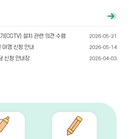
가
정
통
신
(CCTV) 설치 관련 의견 수렴
2026-05-21
문
게
일 야영 신청 안내
2026-05-14
시
글
상담 신청 안내장
2026-04-03
더
보
기