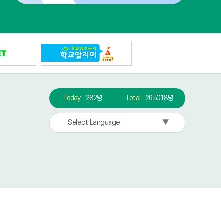
Today
282명
Total
265018명
▼
Select Language