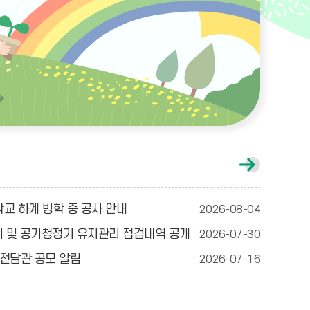
공
지
사
항
교 하계 방학 중 공사 안내
2026-08-04
게
시
환기 및 공기청정기 유지관리 점검내역 공개
2026-07-30
글
더
전담관 공모 알림
2026-07-16
보
기