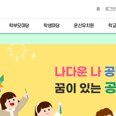
홈
로그인
학부모마당
학생마당
운산유치원
학