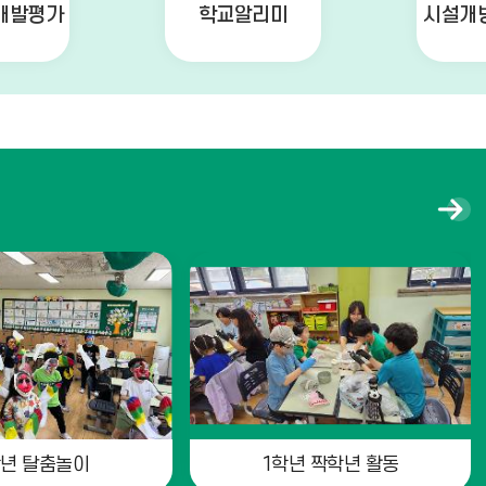
개발평가
학교알리미
시설개
포
토
갤
러
리
더
보
기
학년 탈춤놀이
1학년 짝학년 활동