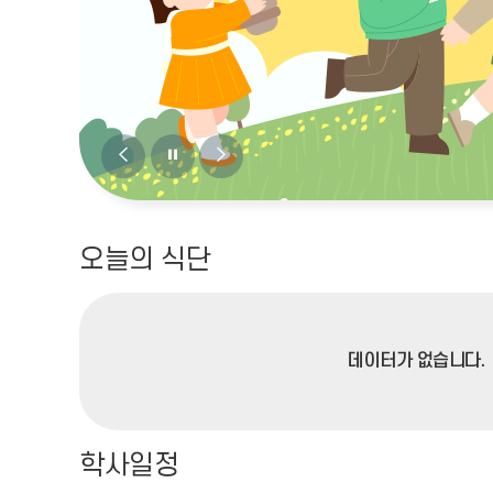
비
비
비
주
주
주
얼
얼
얼
오늘의 식단
이
정
다
전
지
음
데이터가 없습니다.
학사일정