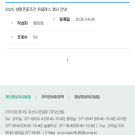
마
2025 생명존중주간 위클래스 행사 안내
음
돌
등록일
2025.04.09
작성자
홍희정
봄
안
내
조회수
59
의
게
시
물
1
번
호,
제
목,
작
성
개인정보처리방침
저작권보호정책
영상정보처리방침
자,
등
(18132) 경기도 오산시 운암로 72(오산동)
록
Tel : 교무실 : 377-6503~4 (08:40~16:40), 행정실 : 377-6547 (08:40~16:40), 유치원 :
일,
377-6549 (08:40~16:40), 늘봄학교 : 377-6542(08:40~16:40) | Fax : 교무실 376-
조
회
6549, 행정실 377-6548 | E-Mail : woonsan6548@korea.kr