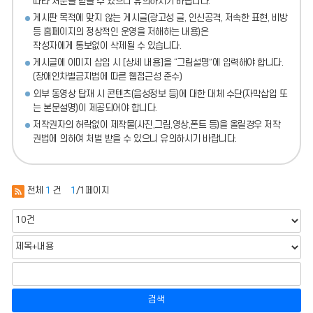
따라 처분
을 받을 수 있으니 유의하시기 바랍니다.
게시판 목적에 맞지 않는 게시글(광고성 글, 인신공격, 저속한 표현, 비방
등 홈페이지의 정상적인 운영을 저해하는 내용)
은
작성자에게 통보없이 삭제될 수 있습니다.
게시글에 이미지 삽입 시 [상세 내용]을 “그림설명”에 입력해야 합니다.
(장애인차별금지법에 따른 웹접근성 준수)
외부 동영상 탑재 시 콘텐츠(음성정보 등)에 대한 대체 수단(자막삽입 또
는 본문설명)이 제공되어야 합니다.
저작권자의 허락없이 제작물(사진,그림,영상,폰트 등)을 올릴경우 저작
권법에 의하여 처벌 받을 수 있으니 유의하시기 바랍니다.
전체
1
건
1
/1페이지
검색