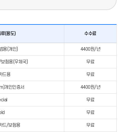
류(용도)
수수료
범용(개인)
4400원/년
/보험용(우체국)
무료
카드용
무료
num)개인인증서
4400원/년
cial
무료
old
무료
카드/보험용
무료