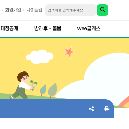
회원가입
사이트맵
교재정공개
방과후‧돌봄
wee클래스