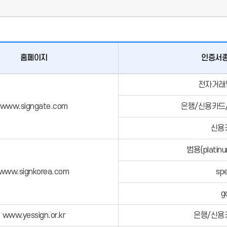
홈페이지
인증서종
전자거래
www.signgate.com
은행/신용카드
신용
범용(plati
www.signkorea.com
spe
g
www.yessign.or.kr
은행/신용