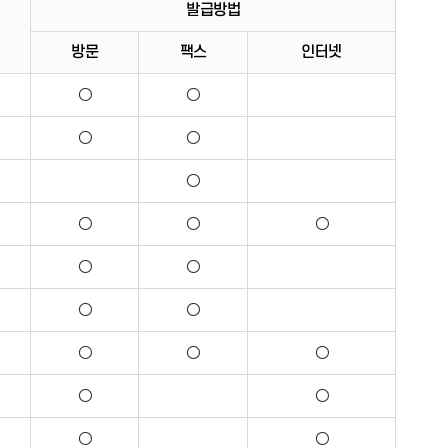
발급방법
방문
팩스
인터넷
○
○
○
○
○
○
○
○
○
○
○
○
○
○
○
○
○
○
○