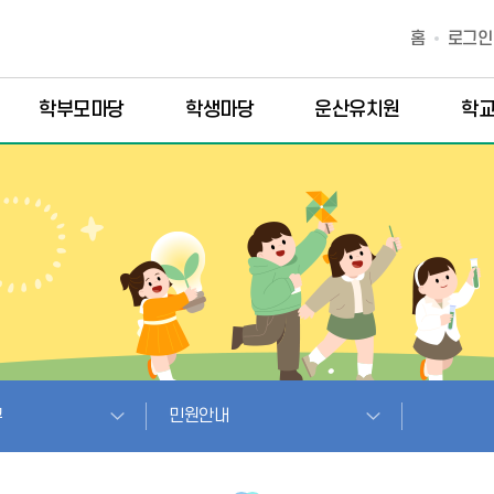
홈
로그인
학부모마당
학생마당
운산유치원
학
구
민원안내