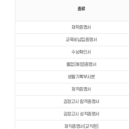
수수료안내
종류
재학증명서
교육비납입증명서
수상확인서
졸업(예정)증명서
생활기록부사본
제적증명서
검정고시 합격증명서
검정고시 성적증명서
재직증명서(교직원)