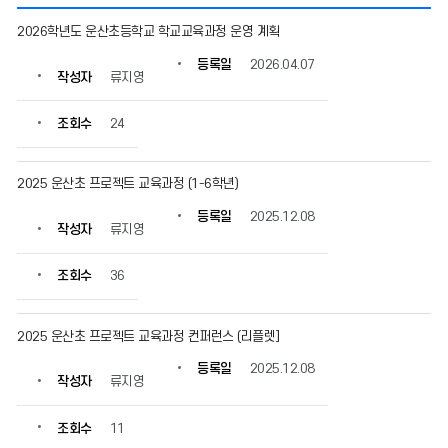
미
2026학년도 운산초등학교 학교교육과정 운영 계획
래
역
등록일
2026.04.07
작성자
류지영
량
교
육
조회수
24
과
정
의
2025 운산초 프로젝트 교육과정 (1-6학년)
게
등록일
2025.12.08
시
작성자
류지영
물
번
조회수
36
호,
제
목,
2025 운산초 프로젝트 교육과정 컨퍼런스 (리플렛]
작
성
등록일
2025.12.08
자,
작성자
류지영
등
록
조회수
11
일,