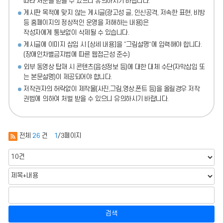
따라 처분
을 받을 수 있으니 유의하시기 바랍니다.
게시판 목적에 맞지 않는 게시글(광고성 글, 인신공격, 저속한 표현, 비방
등 홈페이지의 정상적인 운영을 저해하는 내용)
은
작성자에게 통보없이 삭제될 수 있습니다.
게시글에 이미지 삽입 시 [상세 내용]을 “그림설명”에 입력해야 합니다.
(장애인차별금지법에 따른 웹접근성 준수)
외부 동영상 탑재 시 콘텐츠(음성정보 등)에 대한 대체 수단(자막삽입 또
는 본문설명)이 제공되어야 합니다.
저작권자의 허락없이 제작물(사진,그림,영상,폰트 등)을 올릴경우 저작
권법에 의하여 처벌 받을 수 있으니 유의하시기 바랍니다.
전체
26
건
1
/3페이지
검색