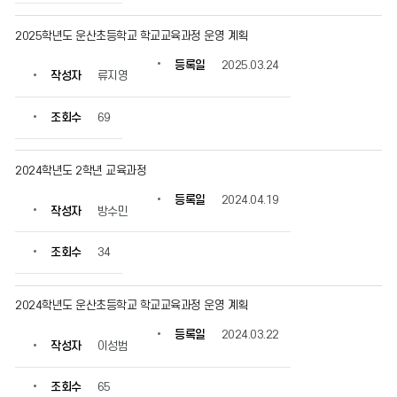
조
회
2025학년도 운산초등학교 학교교육과정 운영 계획
수
정
등록일
2025.03.24
작성자
류지영
보
를
확
조회수
69
인
할
수
2024학년도 2학년 교육과정
있
등록일
2024.04.19
습
작성자
방수민
니
다.
조회수
34
2024학년도 운산초등학교 학교교육과정 운영 계획
등록일
2024.03.22
작성자
이성범
조회수
65