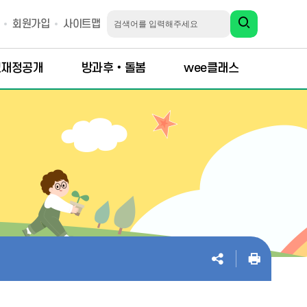
회원가입
사이트맵
교재정공개
방과후‧돌봄
wee클래스