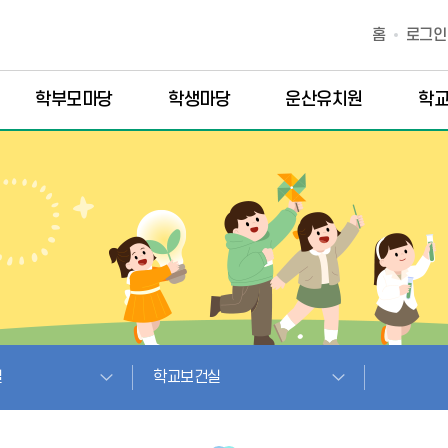
홈
로그인
학부모마당
학생마당
운산유치원
학
실
학교보건실