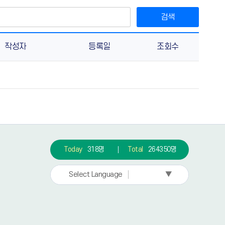
검색
작성자
등록일
조회수
Today
318명
Total
264350명
▼
Select Language