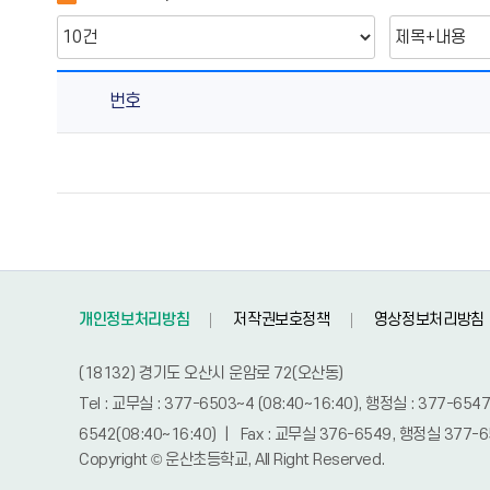
번호
학
교
보
건
실
의
게
개인정보처리방침
저작권보호정책
영상정보처리방침
시
물
(18132) 경기도 오산시 운암로 72(오산동)
번
Tel : 교무실 : 377-6503~4 (08:40~16:40), 행정실 : 377-6547
호,
제
6542(08:40~16:40) | Fax : 교무실 376-6549, 행정실 377-65
Copyright © 운산초등학교, All Right Reserved.
목,
작